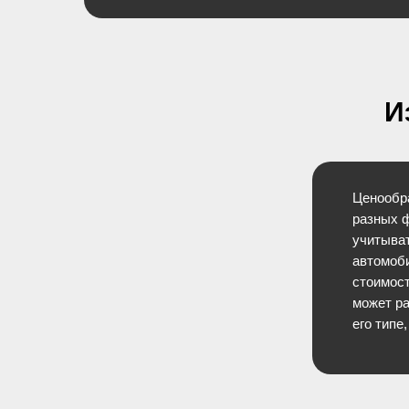
И
Ценообра
разных ф
учитыват
автомоби
стоимост
может ра
его типе