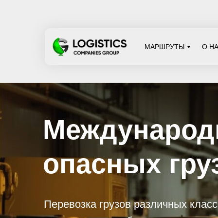
МАРШРУТЫ
О Н
Международны
опасных грузо
Перевозка грузов различных классов
опасности на любые расстояния