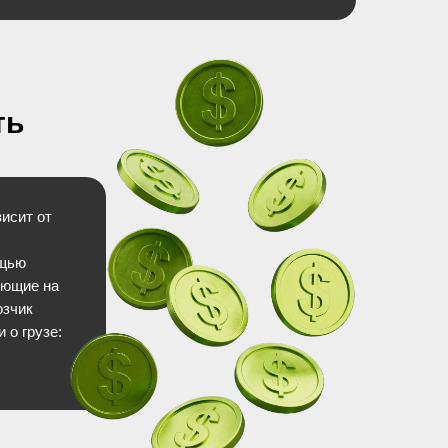
ть
исит от
ощью
яющие на
озчик
 о грузе: