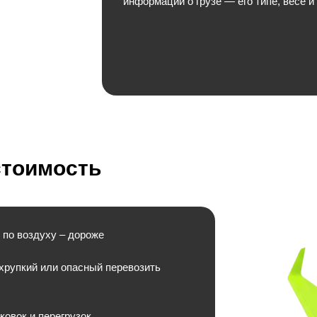
информации о грузе — его типе, весе и
стоимость
 по воздуху – дороже
 хрупкий или опасный перевозить
овок и перегрузок