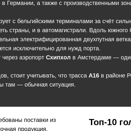
в Германии, а также с производственными зон
рует с бельгийскими терминалами за счёт силь
ть страны, и в автомагистрали. Вдоль южного 
ьная электрифицированная двухпутная ветка,
ется исключительно для нужд порта.
 через аэропорт
Схипхол
в Амстердаме — один
в, стоит учитывать, что трасса
A16
в районе Р
ры там — обычная ситуация.
ебованы поставки из
Топ-10 го
точная продукция,