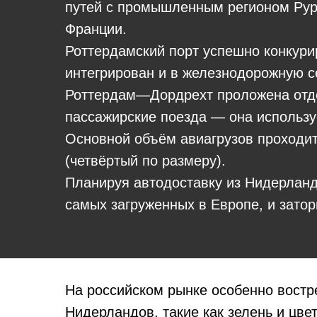
путей с промышленным регионом Рур 
Франции.
Роттердамский порт успешно конкури
интегрирован и в железнодорожную се
Роттердам—Дордрехт проложена отдел
пассажирские поезда — она использу
Основной объём авиагрузов проходит
(четвёртый по размеру).
Планируя автодоставку из Нидерландо
самых загруженных в Европе, и зато
На российском рынке особенно востр
Нидерландов, такие как зелень и цве