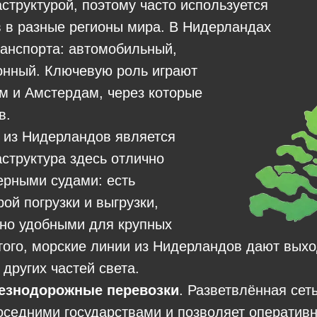
структурой, поэтому часто используется
в в разные регионы мира. В Нидерландах
анспорта: автомобильный,
онный. Ключевую роль играют
ам и Амстердам, через которые
в.
 из Нидерландов является
структура здесь отлично
ерными судами: есть
ой погрузки и выгрузки,
нно удобными для крупных
того, морские линии из Нидерландов дают вых
других частей света.
езнодорожные перевозки
. Разветвлённая сет
оседними государствами и позволяет оперативн