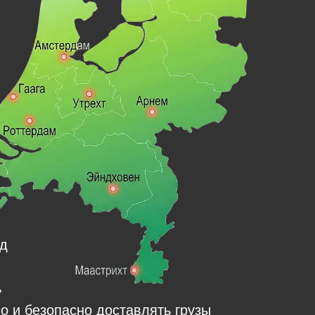
од
ь
о и безопасно доставлять грузы